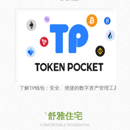
了解TP钱包：安全、便捷的数字资产管理工具
舒雅住宅
COMFORTABLE RESIDENTIAL