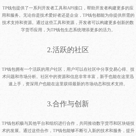
TP钱包提供了一系列开发者工具和API接口，帮助开发者构建更多的应
用和服务。无论你是技术爱好者还是企业，TP钱包都能为你提供所需的
技术支持和资源。通过这些工具和资源，开发者可以构建更多创新的数
字货币应用，为TP钱包生态系统增添更多的活力。
2.活跃的社区
TP钱包拥有一个活跃的用户社区，用户可以在社区中分享交易心得、技
术问题和市场分析。社区中的资源和信息非常丰富，新手也能在这里迅
速上手，资深用户也能在这里获得最新的市场动态和技术支持。
3.合作与创新
TP钱包积极与其他平台和组织进行合作，共同推动数字货币和区块链技
术的发展。通过这些合作，TP钱包能够不断引入新的技术和服务，提升