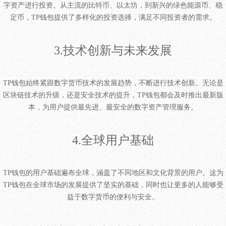
字资产进行投资。从主流的比特币、以太坊，到新兴的绿色能源币、稳
定币，TP钱包提供了多样化的投资选择，满足不同投资者的需求。
3.技术创新与未来发展
TP钱包始终紧跟数字货币技术的发展趋势，不断进行技术创新。无论是
区块链技术的升级，还是安全技术的提升，TP钱包都会及时推出最新版
本，为用户提供最先进、最安全的数字资产管理服务。
4.全球用户基础
TP钱包的用户基础遍布全球，涵盖了不同地区和文化背景的用户。这为
TP钱包在全球市场的发展提供了坚实的基础，同时也让更多的人能够受
益于数字货币的便利与安全。