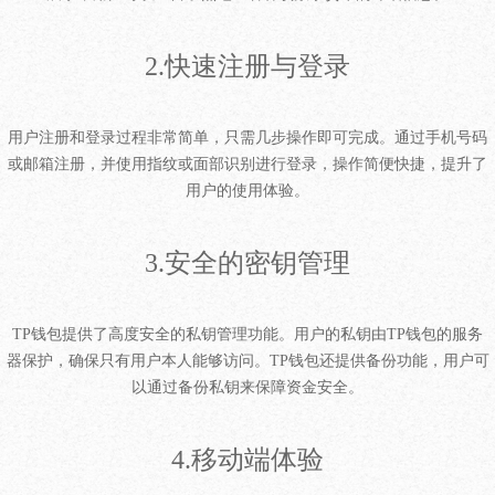
2.快速注册与登录
用户注册和登录过程非常简单，只需几步操作即可完成。通过手机号码
或邮箱注册，并使用指纹或面部识别进行登录，操作简便快捷，提升了
用户的使用体验。
3.安全的密钥管理
TP钱包提供了高度安全的私钥管理功能。用户的私钥由TP钱包的服务
器保护，确保只有用户本人能够访问。TP钱包还提供备份功能，用户可
以通过备份私钥来保障资金安全。
4.移动端体验