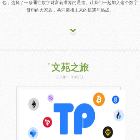
包，选择了一条通往数字财富新世界的通道。让我们一起加入这个数字
货币的大家族，共同迎接未来的机遇与挑战。
文苑之旅
COURT TRAVEL