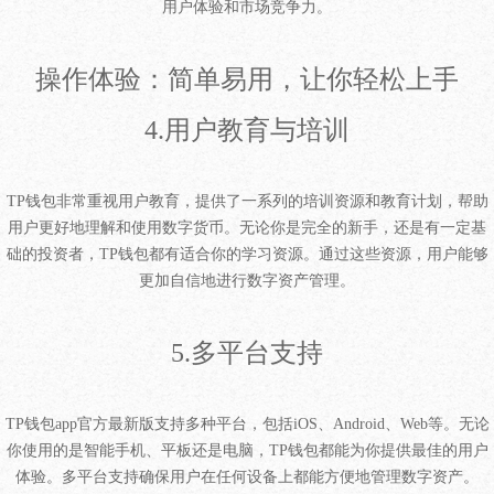
用户体验和市场竞争力。
操作体验：简单易用，让你轻松上手
4.用户教育与培训
TP钱包非常重视用户教育，提供了一系列的培训资源和教育计划，帮助
用户更好地理解和使用数字货币。无论你是完全的新手，还是有一定基
础的投资者，TP钱包都有适合你的学习资源。通过这些资源，用户能够
更加自信地进行数字资产管理。
5.多平台支持
TP钱包app官方最新版支持多种平台，包括iOS、Android、Web等。无论
你使用的是智能手机、平板还是电脑，TP钱包都能为你提供最佳的用户
体验。多平台支持确保用户在任何设备上都能方便地管理数字资产。