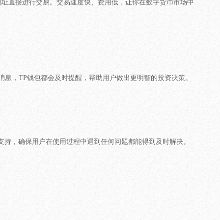
地址直接进行交易。交易速度快、费用低，让你在数字货币市场中
消息，TP钱包都会及时提醒，帮助用户做出更明智的投资决策。
候支持，确保用户在使用过程中遇到任何问题都能得到及时解决。