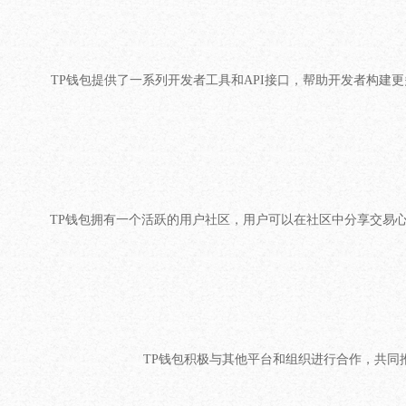
TP钱包提供了一系列开发者工具和API接口，帮助开发者构
TP钱包拥有一个活跃的用户社区，用户可以在社区中分享交易
TP钱包积极与其他平台和组织进行合作，共同