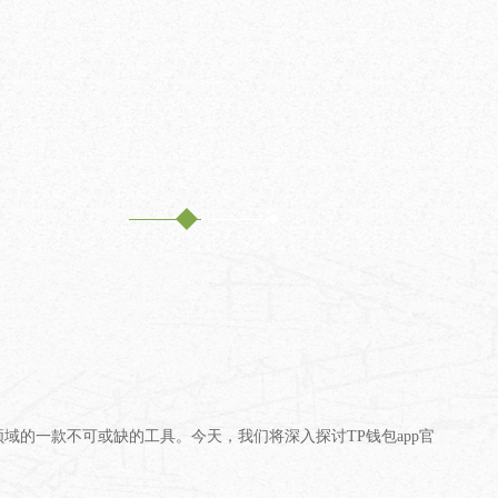
的一款不可或缺的工具。今天，我们将深入探讨TP钱包app官