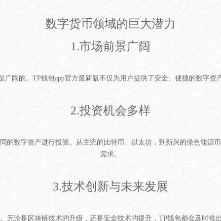
数字货币领域的巨大潜力
1.市场前景广阔
广阔的。TP钱包app官方最新版不仅为用户提供了安全、便捷的数字
2.投资机会多样
不同的数字资产进行投资。从主流的比特币、以太坊，到新兴的绿色能源币
需求。
3.技术创新与未来发展
新。无论是区块链技术的升级，还是安全技术的提升，TP钱包都会及时推