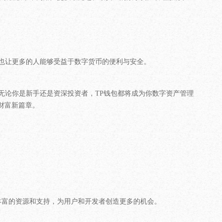
时也让更多的人能够受益于数字货币的便利与安全。
无论你是新手还是资深投资者，TP钱包都将成为你数字资产管理
财富新篇章。
丰富的资源和支持，为用户和开发者创造更多的机会。