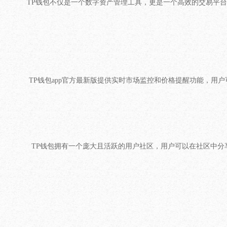
TP钱包不仅是一个数字资产管理工具，更是一个高效的交易平
TP钱包app官方最新版提供实时市场监控和价格提醒功能，
TP钱包拥有一个庞大且活跃的用户社区，用户可以在社区中分